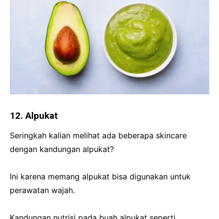
12. Alpukat
Seringkah kalian melihat ada beberapa skincare
dengan kandungan alpukat?
Ini karena memang alpukat bisa digunakan untuk
perawatan wajah.
Kandungan nutrisi pada buah alpukat seperti