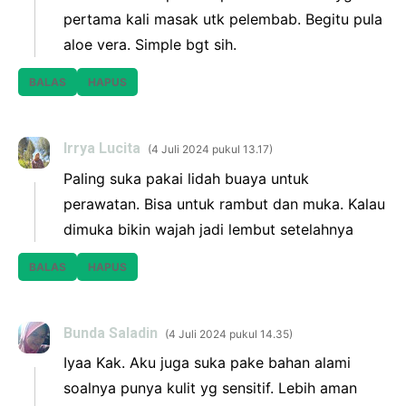
pertama kali masak utk pelembab. Begitu pula
aloe vera. Simple bgt sih.
BALAS
HAPUS
Irrya Lucita
4 Juli 2024 pukul 13.17
Paling suka pakai lidah buaya untuk
perawatan. Bisa untuk rambut dan muka. Kalau
dimuka bikin wajah jadi lembut setelahnya
BALAS
HAPUS
Bunda Saladin
4 Juli 2024 pukul 14.35
Iyaa Kak. Aku juga suka pake bahan alami
soalnya punya kulit yg sensitif. Lebih aman