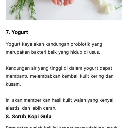
7. Yogurt
Yogurt kaya akan kandungan probiotik yang
merupakan bakteri baik yang hidup di usus.
Kandungan air yang tinggi di dalam yogurt dapat
membantu melembabkan kembali kulit kering dan
kusam.
Ini akan memberikan hasil kulit wajah yang kenyal,
elastis, dan lebih cerah.
8. Scrub Kopi Gula