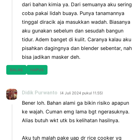
dari bahan kimia ya. Dari semuanya aku sering
coba pakai lidah buaya. Punya tanamannya
tinggal diracik aja masukkan wadah. Biasanya
aku gunakan sebelum dan sesudah bangun
tidur. Adem banget di kulit. Caranya kalau aku
pisahkan dagingnya dan blender sebentar, nah
bisa jadikan masker deh.
BALAS
HAPUS
Didik Purwanto
4 Juli 2024 pukul 11.55
Bener loh. Bahan alami ga bikin risiko apapun
ke wajah. Cuman emg lama bgt ngerasuknya.
Alias butuh wkt utk bs kelihatan hasilnya.
Aku tuh malah pake uap dr rice cooker yg