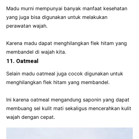
Madu murni mempunyai banyak manfaat kesehatan
yang juga bisa digunakan untuk melakukan
perawatan wajah.
Karena madu dapat menghilangkan flek hitam yang
membandel di wajah kita.
11. Oatmeal
Selain madu oatmeal juga cocok digunakan untuk
menghilangkan flek hitam yang membandel.
Ini karena oatmeal mengandung saponin yang dapat
membuang sel kulit mati sekaligus mencerahkan kulit
wajah dengan cepat.