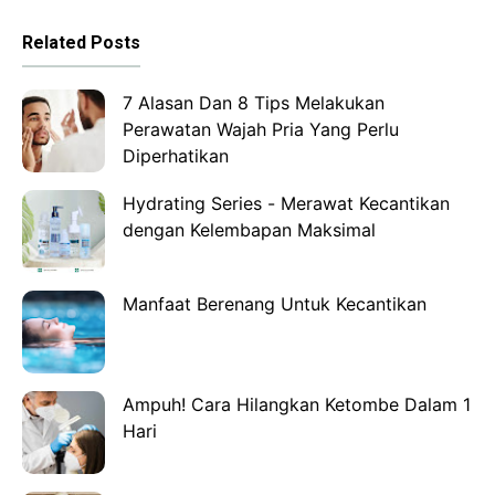
Related Posts
7 Alasan Dan 8 Tips Melakukan
Perawatan Wajah Pria Yang Perlu
Diperhatikan
Hydrating Series - Merawat Kecantikan
dengan Kelembapan Maksimal
Manfaat Berenang Untuk Kecantikan
Ampuh! Cara Hilangkan Ketombe Dalam 1
Hari