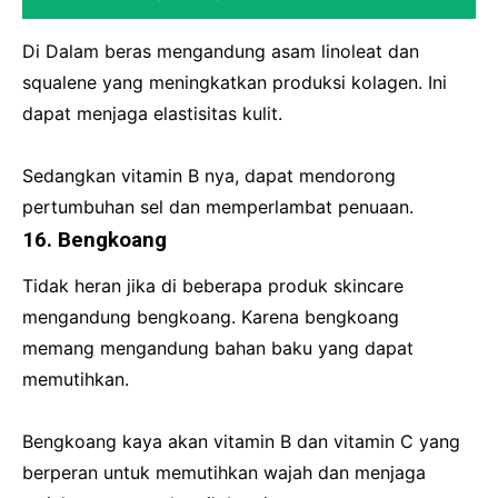
Di Dalam beras mengandung asam linoleat dan
squalene yang meningkatkan produksi kolagen. Ini
dapat menjaga elastisitas kulit.
Sedangkan vitamin B nya, dapat mendorong
pertumbuhan sel dan memperlambat penuaan.
16. Bengkoang
Tidak heran jika di beberapa produk skincare
mengandung bengkoang. Karena bengkoang
memang mengandung bahan baku yang dapat
memutihkan.
Bengkoang kaya akan vitamin B dan vitamin C yang
berperan untuk memutihkan wajah dan menjaga