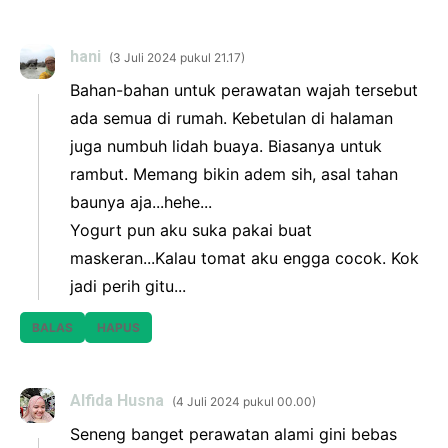
hani
3 Juli 2024 pukul 21.17
Bahan-bahan untuk perawatan wajah tersebut
ada semua di rumah. Kebetulan di halaman
juga numbuh lidah buaya. Biasanya untuk
rambut. Memang bikin adem sih, asal tahan
baunya aja...hehe...
Yogurt pun aku suka pakai buat
maskeran...Kalau tomat aku engga cocok. Kok
jadi perih gitu...
BALAS
HAPUS
Alfida Husna
4 Juli 2024 pukul 00.00
Seneng banget perawatan alami gini bebas