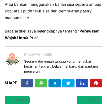
Atau bahkan menggunakan bahan sisa seperti ampas
kopi atau putih telur sisa dari pembuatan pastry
maupun cake.
Baca artikel saya selengkapnya tentang
“Perawatan
Wajah Untuk Pria”.
Müzeyyen Salik
Seorang ibu rumah tangga yang menyukai
kerajinan tangan, belajar hal baru, dan pantang
menyerah.
SHARE
LEBIH BARU
LEBIH LAMA