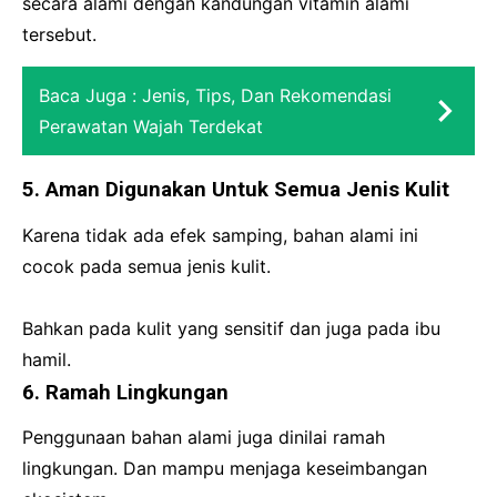
secara alami dengan kandungan vitamin alami
tersebut.
Baca Juga :
Jenis, Tips, Dan Rekomendasi
Perawatan Wajah Terdekat
5. Aman Digunakan Untuk Semua Jenis Kulit
Karena tidak ada efek samping, bahan alami ini
cocok pada semua jenis kulit.
Bahkan pada kulit yang sensitif dan juga pada ibu
hamil.
6. Ramah Lingkungan
Penggunaan bahan alami juga dinilai ramah
lingkungan. Dan mampu menjaga keseimbangan