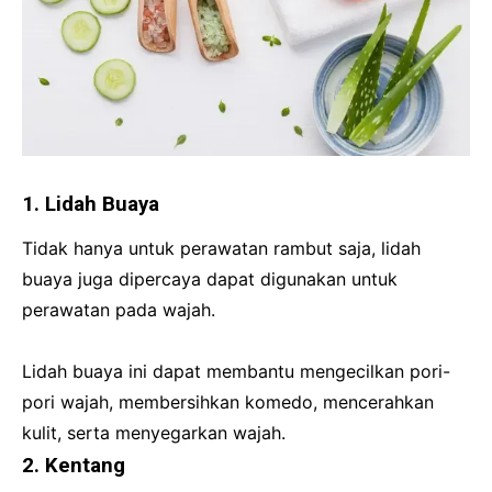
1. Lidah Buaya
Tidak hanya untuk perawatan rambut saja, lidah
buaya juga dipercaya dapat digunakan untuk
perawatan pada wajah.
Lidah buaya ini dapat membantu mengecilkan pori-
pori wajah, membersihkan komedo, mencerahkan
kulit, serta menyegarkan wajah.
2. Kentang