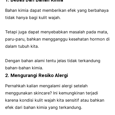
Bahan kimia dapat memberikan efek yang berbahaya
tidak hanya bagi kulit wajah.
Tetapi juga dapat menyebabkan masalah pada mata,
paru-paru, bahkan mengganggu kesehatan hormon di
dalam tubuh kita.
Dengan bahan alami tentu jelas tidak terkandung
bahan-bahan kimia.
2. Mengurangi Resiko Alergi
Pernahkah kalian mengalami alergi setelah
menggunakan skincare? Ini kemungkinan terjadi
karena kondisi kulit wajah kita sensitif atau bahkan
efek dari bahan kimia yang terkandung.